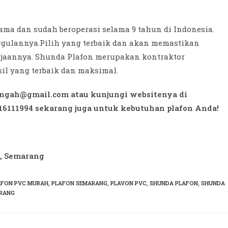
ama dan sudah beroperasi selama 9 tahun di Indonesia.
nggulannya.Pilih yang terbaik dan akan memastikan
rjaannya. Shunda Plafon merupakan kontraktor
l yang terbaik dan maksimal.
engah@gmail.com atau kunjungi websitenya di
16111994 sekarang juga untuk kebutuhan plafon Anda!
n, Semarang
AFON PVC MURAH
,
PLAFON SEMARANG
,
PLAVON PVC
,
SHUNDA PLAFON
,
SHUNDA
RANG