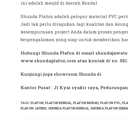
ini adalah masjid di daerah Kendal
Shunda Plafon adalah pelopor material PVC pert
Jadi tak perlu diragukan lagi kualitas dan keu
kesempurnaan project Anda dalam proses penge
berpengalaman yang siap untuk memberikan hasi
Hubungi Shunda Plafon di email shundajawat
www.shundaplafon.com atau kontak di no. 081
Kunjungi juga showroom Shunda di
Kantor Pusat : Jl Kyai syakir raya, Pedurunga
TAGS
:
PLAFON
,
PLAFON KENDAL
,
PLAFON MURAH
,
PLAFON PVC
,
PL
PLAFON JATENG
,
SHUNDA PLAFON KENDAL
,
SHUNDA PLAFON SEMA