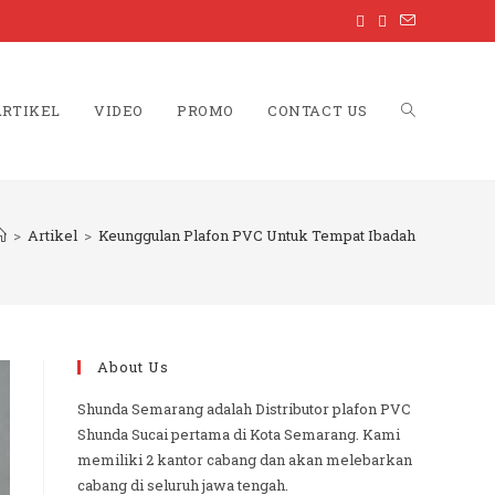
ARTIKEL
VIDEO
PROMO
CONTACT US
TOGGLE
>
Artikel
>
Keunggulan Plafon PVC Untuk Tempat Ibadah
WEBSITE
About Us
SEARCH
Shunda Semarang adalah Distributor plafon PVC
Shunda Sucai pertama di Kota Semarang. Kami
memiliki 2 kantor cabang dan akan melebarkan
cabang di seluruh jawa tengah.